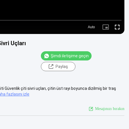
Auto
Picture-
Fullscre
in-
Picture
vri Uçları
Şimdi iletişime geçin
Paylaş
üvenlik çiti sivri uçları, çitin üst rayı boyunca dizilmiş bir traş
ha fazlasını izle
Mesajınızı bırakın