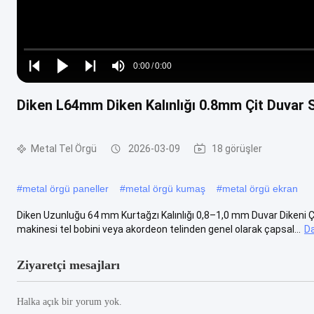
Loaded
:
0%
0:00
/
0:00
Play
Play
Play
Mute
Current
Duration
next
next
Diken L64mm Diken Kalınlığı 0.8mm Çit Duvar Si
Time
Metal Tel Örgü
2026-03-09
18 görüşler
#
metal örgü paneller
#
metal örgü kumaş
#
metal örgü ekran
Diken Uzunluğu 64 mm Kurtağzı Kalınlığı 0,8–1,0 mm Duvar Dikeni Çiti G
makinesi tel bobini veya akordeon telinden genel olarak çapsal...
Da
Ziyaretçi mesajları
Halka açık bir yorum yok.