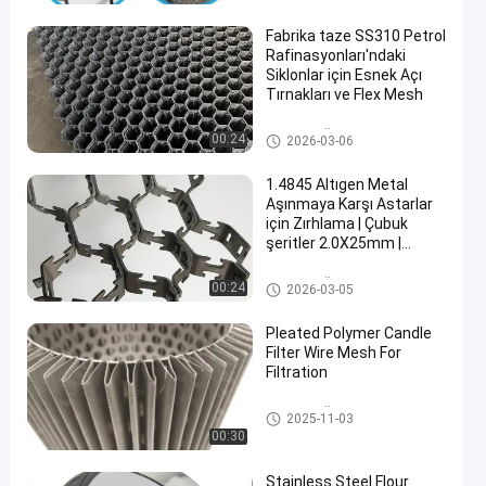
Fabrika taze SS310 Petrol
Rafinasyonları'ndaki
Siklonlar için Esnek Açı
Tırnakları ve Flex Mesh
en
Metal Tel Örgü
00:24
2026-03-06
1.4845 Altıgen Metal
Aşınmaya Karşı Astarlar
için Zırhlama | Çubuk
şeritler 2.0X25mm |
48mm altıgen metal örgü
| 1000X1000mm
Metal Tel Örgü
00:24
2026-03-05
Pleated Polymer Candle
Filter Wire Mesh For
Filtration
Metal Tel Örgü
2025-11-03
00:30
Stainless Steel Flour