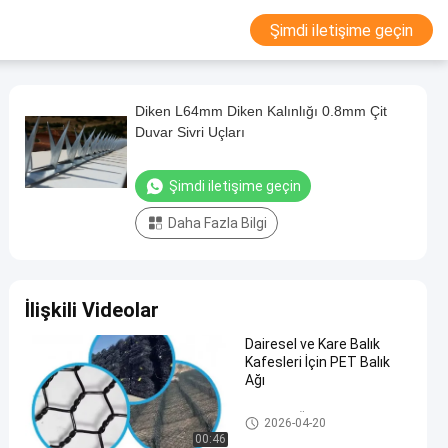
Şimdi iletişime geçin
Diken L64mm Diken Kalınlığı 0.8mm Çit
Duvar Sivri Uçları
Şimdi iletişime geçin
Daha Fazla Bilgi
İlişkili Videolar
Dairesel ve Kare Balık
Kafesleri İçin PET Balık
Ağı
Metal Tel Örgü
2026-04-20
00:46