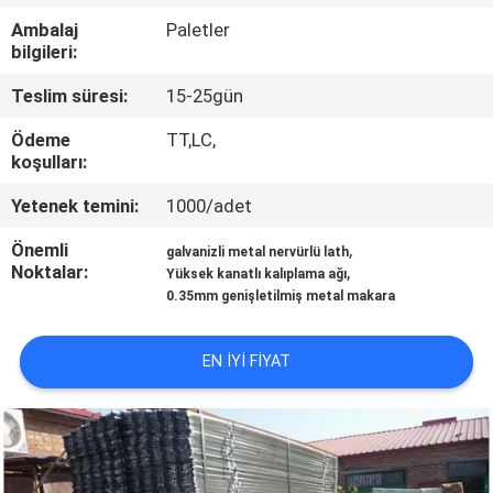
KONTROL
Ambalaj
Paletler
bilgileri:
BIZIMLE
Teslim süresi:
15-25gün
ILETIŞIME
Ödeme
TT,LC,
GEÇIN
koşulları:
Yetenek temini:
1000/adet
BIR
Önemli
,
galvanizli metal nervürlü lath
TEKLIF
Noktalar:
,
Yüksek kanatlı kalıplama ağı
0.35mm genişletilmiş metal makara
ISTEĞI
EN IYI FIYAT
SITE
HARITASI
PRIVACY