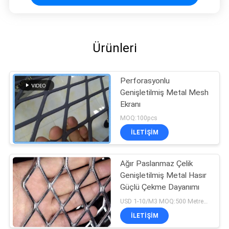
Ürünleri
Perforasyonlu
Genişletilmiş Metal Mesh
Ekranı
MOQ:100pcs
İLETIŞIM
Ağır Paslanmaz Çelik
Genişletilmiş Metal Hasır
Güçlü Çekme Dayanımı
USD 1-10/M3 MOQ:500 Metrekare
İLETIŞIM