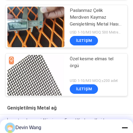
Paslanmaz Çelik
Merdiven Kaymaz
Genişletilmiş Metal Hasır
Kurulumu Kolay
USD 1-10/M3 MOQ:500 Metrekare
İLETIŞIM
Özel kesme elmas tel
örgü
USD 1-10/M3 MOQ:≤200 adet
İLETIŞIM
Genişletilmiş Metal ağ
İnşaat malzemesi Alüminyum Fasad Kaplama Koridor
Merdiven Baffle için Genişletilmiş Metal Yaprak Tel örgü
Devin Wang