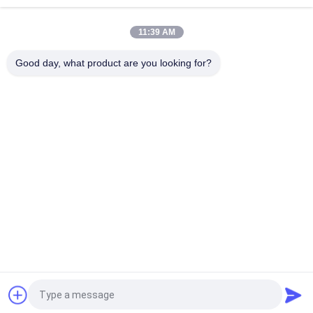
Manyetik Sinyal Koruyucu Topraklama Metal Mesh Bakır
Genişletilmiş Tel Örgü
11:39 AM
Şık Bina Projeleri için Özel Dekoratif Genişletilmiş Metal Mesh
Good day, what product are you looking for?
Popüler Kategoriler
Tüm
Genişletilmiş Metal 
Delikli Metal Örgü
Ağ
Metal Tel Örgü
Tel Kafes Makine
Geçici Ağ Eskrim
Kaynaklı Tel Örgü
Zincir Bağlantı Çit 
Hasır Çit Panelleri
Kumaşı
Teklif isteği