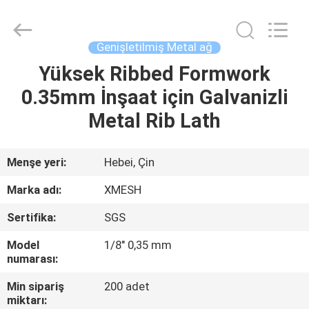
Qijie
Wire
Mesh
MFG
Co.,
Genişletilmiş Metal ağ
Ltd.
All
Rights
Yüksek Ribbed Formwork
EV
Reserved.
0.35mm İnşaat için Galvanizli
ÜRÜN:%
Metal Rib Lath
S
Menşe yeri:
Hebei, Çin
HAKKIMIZDA
Marka adı:
XMESH
Sertifika:
SGS
FABRIKA
Model
1/8" 0,35 mm
TURU
numarası:
Min sipariş
200 adet
KALITE
miktarı: