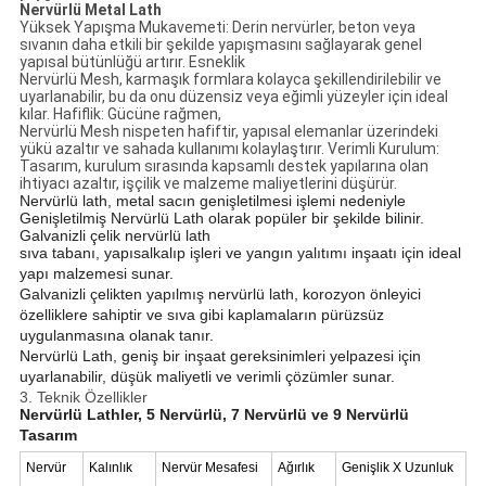
Nervürlü Metal Lath
Yüksek Yapışma Mukavemeti: Derin nervürler, beton veya
sıvanın daha etkili bir şekilde yapışmasını sağlayarak genel
yapısal bütünlüğü artırır. Esneklik
Nervürlü Mesh, karmaşık formlara kolayca şekillendirilebilir ve
uyarlanabilir, bu da onu düzensiz veya eğimli yüzeyler için ideal
kılar. Hafiflik: Gücüne rağmen,
Nervürlü Mesh nispeten hafiftir, yapısal elemanlar üzerindeki
yükü azaltır ve sahada kullanımı kolaylaştırır. Verimli Kurulum:
Tasarım, kurulum sırasında kapsamlı destek yapılarına olan
ihtiyacı azaltır, işçilik ve malzeme maliyetlerini düşürür.
Nervürlü lath, metal sacın genişletilmesi işlemi nedeniyle
Genişletilmiş Nervürlü Lath olarak popüler bir şekilde bilinir.
Galvanizli çelik nervürlü lath
sıva tabanı, yapısal
kalıp işleri ve yangın yalıtımı inşaatı için ideal
yapı malzemesi sunar.
Galvanizli çelikten yapılmış nervürlü lath, korozyon önleyici
özelliklere sahiptir ve sıva gibi kaplamaların pürüzsüz
uygulanmasına olanak tanır.
Nervürlü Lath, geniş bir inşaat gereksinimleri yelpazesi için
uyarlanabilir, düşük maliyetli ve verimli çözümler sunar.
3. Teknik Özellikler
Nervürlü Lathler, 5 Nervürlü, 7 Nervürlü ve 9 Nervürlü
Tasarım
Nervür
Kalınlık
Nervür Mesafesi
Ağırlık
Genişlik X Uzunluk