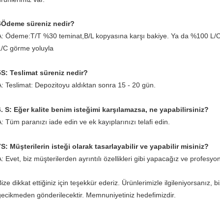
4Ödeme süreniz nedir?
A: Ödeme:T/T %30 teminat,B/L kopyasına karşı bakiye. Ya da %100 L/
L/C görme yoluyla
5S: Teslimat süreniz nedir?
A: Teslimat: Depozitoyu aldıktan sonra 15 - 20 gün.
6. S: Eğer kalite benim isteğimi karşılamazsa, ne yapabilirsiniz?
A: Tüm paranızı iade edin ve ek kayıplarınızı telafi edin.
7S: Müşterilerin isteği olarak tasarlayabilir ve yapabilir misiniz?
A: Evet, biz müşterilerden ayrıntılı özellikleri gibi yapacağız ve profesy
ize dikkat ettiğiniz için teşekkür ederiz. Ürünlerimizle ilgileniyorsanız, b
gecikmeden gönderilecektir. Memnuniyetiniz hedefimizdir.