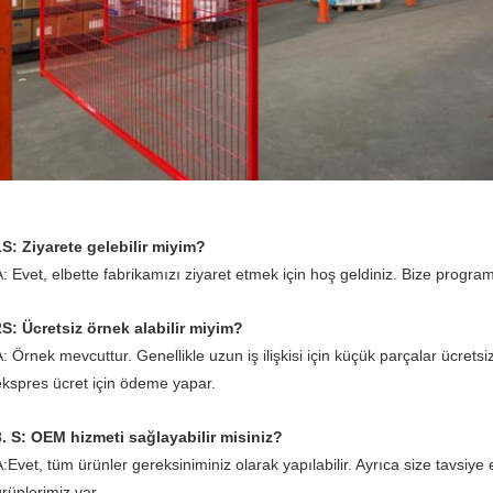
1S: Ziyarete gelebilir miyim?
: Evet, elbette fabrikamızı ziyaret etmek için hoş geldiniz. Bize programın
2S: Ücretsiz örnek alabilir miyim?
A: Örnek mevcuttur. Genellikle uzun iş ilişkisi için küçük parçalar ücrets
ekspres ücret için ödeme yapar.
3. S: OEM hizmeti sağlayabilir misiniz?
A:Evet, tüm ürünler gereksiniminiz olarak yapılabilir. Ayrıca size tavsiye
ürünlerimiz var.