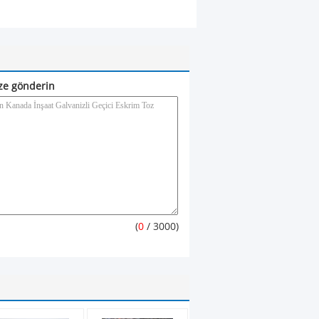
ze gönderin
(
0
/ 3000)