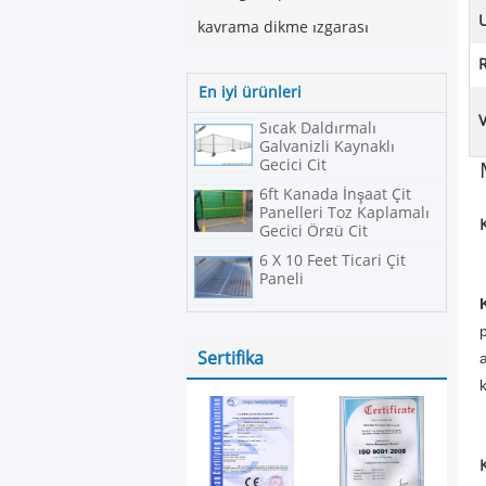
kavrama dikme ızgarası
En iyi ürünleri
Sıcak Daldırmalı
Galvanizli Kaynaklı
Geçici Çit
6ft Kanada İnşaat Çit
Panelleri Toz Kaplamalı
Geçici Örgü Çit
6 X 10 Feet Ticari Çit
Paneli
p
Sertifika
a
k