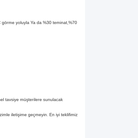
C görme yoluyla Ya da %30 teminat,%70
onel tavsiye müşterilere sunulacak
izimle iletişime geçmeyin. En iyi teklifimiz