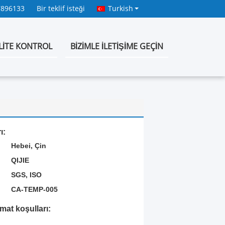
7896133
Bir teklif isteği
Turkish
LITE KONTROL
BIZIMLE ILETIŞIME GEÇIN
ı:
Hebei, Çin
QIJIE
SGS, ISO
:
CA-TEMP-005
mat koşulları: