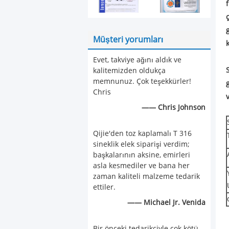
ç
Müşteri yorumları
Evet, takviye ağını aldık ve
kalitemizden oldukça
memnunuz. Çok teşekkürler!
Chris
—— Chris Johnson
Qijie'den toz kaplamalı T 316
sineklik elek siparişi verdim;
başkalarının aksine, emirleri
asla kesmediler ve bana her
zaman kaliteli malzeme tedarik
ettiler.
—— Michael Jr. Venida
Bir önceki tedarikçiyle çok kötü