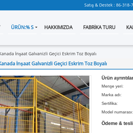
Satış & Destek :
86-318-
V
ÜRÜN:% S
HAKKIMIZDA
FABRIKA TURU
KA
Kanada İnşaat Galvanizli Geçici Eskrim Toz Boyalı
Kanada İnşaat Galvanizli Geçici Eskrim Toz Boyalı
Ürün ayrıntılar
Menşe yeri:
Marka adı:
Sertifika:
Model numarası
Ödeme & tesli