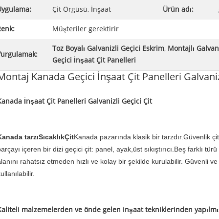
Uygulama:
Çit Örgüsü, İnşaat
Ürün adı:
Renk:
Müşteriler gerektirir
Toz Boyalı Galvanizli Geçici Eskrim
,
Montajlı Galvan
Vurgulamak:
Geçici İnşaat Çit Panelleri
Montaj Kanada Geçici İnşaat Çit Panelleri Galvaniz
Kanada İnşaat Çit Panelleri Galvanizli Geçici Çit
Kanada tarzı
Sıcaklık
Çit
Kanada pazarında klasik bir tarzdır.Güvenlik çitle
arçayı içeren bir dizi geçici çit: panel, ayak,üst sıkıştırıcı.Beş farklı tü
lanını rahatsız etmeden hızlı ve kolay bir şekilde kurulabilir.
Güvenli ve 
ullanılabilir.
Kaliteli malzemelerden ve önde gelen inşaat tekniklerinden yapılmı