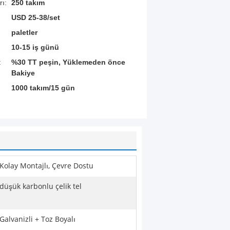
rı:
250 takım
USD 25-38/set
paletler
10-15 iş günü
:
%30 TT peşin, Yüklemeden önce
Bakiye
1000 takım/15 gün
Kolay Montajlı, Çevre Dostu
düşük karbonlu çelik tel
Galvanizli + Toz Boyalı