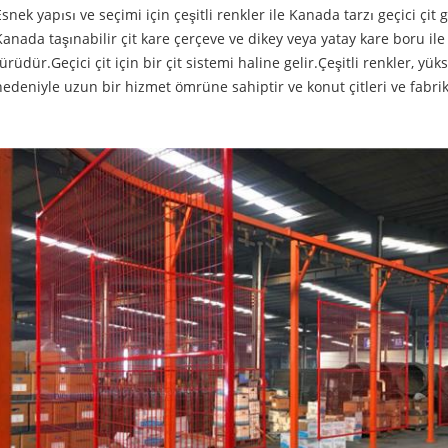
Esnek yapısı ve seçimi için çeşitli renkler ile Kanada tarzı geçici çit g
Kanada taşınabilir çit kare çerçeve ve dikey veya yatay kare boru ile k
türüdür.Geçici çit için bir çit sistemi haline gelir.Çeşitli renkler, yük
nedeniyle uzun bir hizmet ömrüne sahiptir ve konut çitleri ve fabrika 