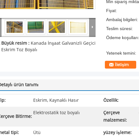
Min sipariş mikta
Fiyat:
Ambalaj bilgileri:
Teslim süresi:
Ödeme koşulları
Büyük resim :
Kanada İnşaat Galvanizli Geçici
Eskrim Toz Boyalı
Yetenek temini:
İletişim
Detaylı ürün tanımı
ip:
Eskrim, Kaynaklı Hasır
Özellik:
Elektrostatik toz boyalı
Çerçeve
erçeve Bitirme:
malzemesi:
etal tipi:
Ütü
yüzey işleme: