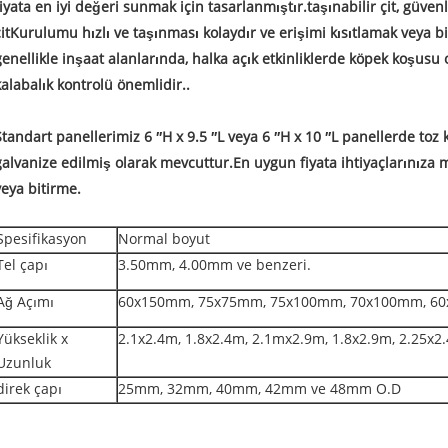
fiyata en iyi değeri sunmak için tasarlanmıştır.
taşınabilir çit, güvenl
it
Kurulumu hızlı ve taşınması kolaydır ve erişimi kısıtlamak veya bi
genellikle inşaat alanlarında, halka açık etkinliklerde köpek koşusu
kalabalık kontrolü önemlidir..
Standart panellerimiz 6 ′′H x 9.5 ′′L veya 6 ′′H x 10 ′′L panellerde toz
galvanize edilmiş olarak mevcuttur.En uygun fiyata ihtiyaçlarınıza
veya bitirme.
Spesifikasyon
Normal boyut
Tel çapı
3.50mm, 4.00mm ve benzeri.
Ağ Açımı
60x150mm, 75x75mm, 75x100mm, 70x100mm, 60
Yükseklik x
2.1x2.4m, 1.8x2.4m, 2.1mx2.9m, 1.8x2.9m, 2.25x2.
Uzunluk
direk çapı
25mm, 32mm, 40mm, 42mm ve 48mm O.D