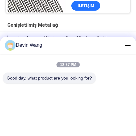
İLETIŞIM
Genişletilmiş Metal ağ
İnşaat malzemesi Alüminyum Fasad Kaplama Koridor
Merdiven Baffle için Genişletilmiş Metal Yaprak Tel örgü
Devin Wang
Manyetik Sinyal Koruyucu Topraklama Metal Mesh Bakır
Genişletilmiş Tel Örgü
12:37 PM
Şık Bina Projeleri için Özel Dekoratif Genişletilmiş Metal Mesh
Good day, what product are you looking for?
Popüler Kategoriler
Tüm
Genişletilmiş Metal 
Delikli Metal Örgü
Ağ
Metal Tel Örgü
Tel Kafes Makine