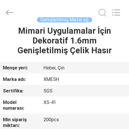
Qijie
Wire
Mesh
MFG
Co.,
Genişletilmiş Metal ağ
Ltd.
All
Rights
Mimari Uygulamalar İçin
EV
Reserved.
Dekoratif 1.6mm
ÜRÜN:%
Genişletilmiş Çelik Hasır
S
Menşe yeri:
Hebei, Çin
HAKKIMIZDA
Marka adı:
XMESH
Sertifika:
SGS
FABRIKA
Model
XS-41
TURU
numarası:
Min sipariş
200pcs
KALITE
miktarı: