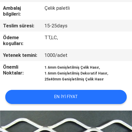
KONTROL
Ambalaj
Çelik paletli
bilgileri:
BIZIMLE
Teslim süresi:
15-25days
ILETIŞIME
Ödeme
TT,LC,
GEÇIN
koşulları:
Yetenek temini:
1000/adet
BIR
Önemli
,
1.6mm Genişletilmiş Çelik Hasır
TEKLIF
Noktalar:
,
1.6mm Genişletilmiş Dekoratif Hasır
25x40mm Genişletilmiş Çelik Hasır
ISTEĞI
EN IYI FIYAT
SITE
HARITASI
PRIVACY