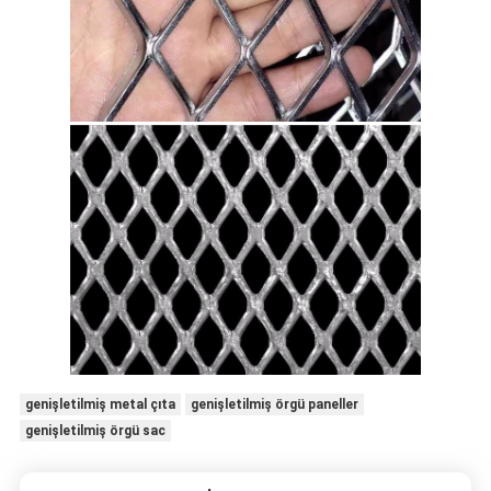
genişletilmiş metal çıta
genişletilmiş örgü paneller
genişletilmiş örgü sac