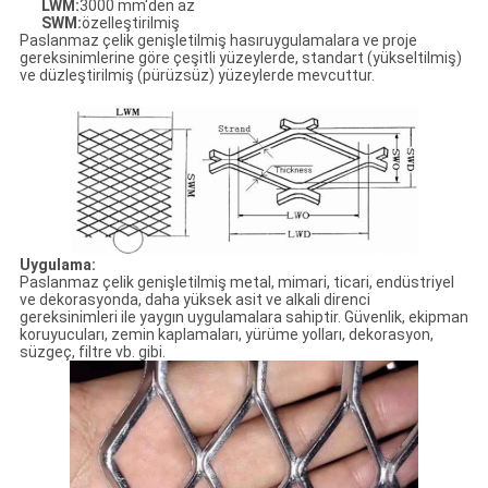
LWM:
3000 mm'den az
SWM:
özelleştirilmiş
Paslanmaz çelik genişletilmiş hasır
uygulamalara ve proje
gereksinimlerine göre çeşitli yüzeylerde, standart (yükseltilmiş)
ve düzleştirilmiş (pürüzsüz) yüzeylerde mevcuttur.
Uygulama:
Paslanmaz çelik genişletilmiş metal, mimari, ticari, endüstriyel
ve dekorasyonda, daha yüksek asit ve alkali direnci
gereksinimleri ile yaygın uygulamalara sahiptir. Güvenlik, ekipman
koruyucuları, zemin kaplamaları, yürüme yolları, dekorasyon,
süzgeç, filtre vb. gibi.