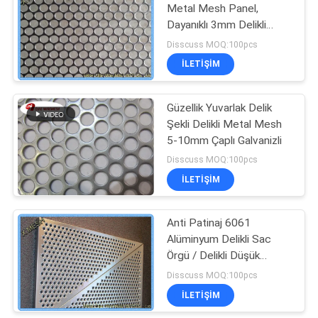
Metal Mesh Panel,
Dayanıklı 3mm Delikli
Alüminyum Levha
Disscuss MOQ:100pcs
İLETIŞIM
Güzellik Yuvarlak Delik
Şekli Delikli Metal Mesh
5-10mm Çaplı Galvanizli
Disscuss MOQ:100pcs
İLETIŞIM
Anti Patinaj 6061
Alüminyum Delikli Sac
Örgü / Delikli Düşük
Karbonlu Punch Çelik
Disscuss MOQ:100pcs
Levha
İLETIŞIM