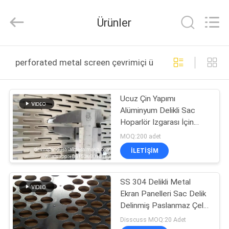
Qijie
Wire
Mesh
Ürünler
MFG
Co.,
Ltd.
All
Rights
EV
Reserved.
perforated metal screen çevrimiçi üretim
ÜRÜN:%
Ucuz Çin Yapımı
S
Alüminyum Delikli Sac
Hoparlör Izgarası İçin
HAKKIMIZDA
Delikli Metal Ekran
MOQ:200 adet
İLETIŞIM
FABRIKA
SS 304 Delikli Metal
TURU
Ekran Panelleri Sac Delik
Delinmiş Paslanmaz Çelik
KALITE
Levha
Disscuss MOQ:20 Adet