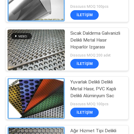
Kalınlık
POLICY
Disscuss MOQ:100pcs
İLETIŞIM
Sıcak Daldırma Galvanizli
Delikli Metal Hasır
Hoparlör Izgarası
Disscuss MOQ:200 adet
İLETIŞIM
Yuvarlak Delikli Delikli
Metal Hasır, PVC Kaplı
Delikli Alüminyum Sac
Disscuss MOQ:100pcs
İLETIŞIM
Ağır Hizmet Tipi Delikli