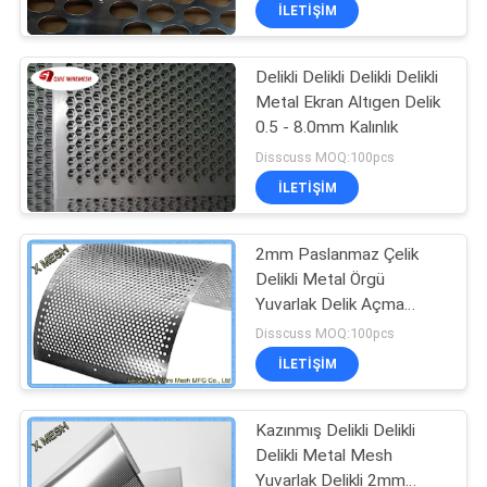
KONTROL
İLETIŞIM
Delikli Delikli Delikli Delikli
BIZIMLE
Metal Ekran Altıgen Delik
ILETIŞIME
0.5 - 8.0mm Kalınlık
GEÇIN
Disscuss MOQ:100pcs
İLETIŞIM
BIR
2mm Paslanmaz Çelik
TEKLIF
Delikli Metal Örgü
ISTEĞI
Yuvarlak Delik Açma
Delikleri
Disscuss MOQ:100pcs
SITE
İLETIŞIM
HARITASI
Kazınmış Delikli Delikli
Delikli Metal Mesh
PRIVACY
Yuvarlak Delikli 2mm